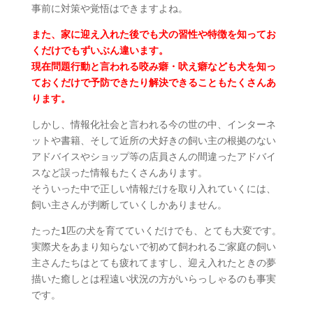
事前に対策や覚悟はできますよね。
また、家に迎え入れた後でも犬の習性や特徴を知ってお
くだけでもずいぶん違います。
現在問題行動と言われる咬み癖・吠え癖なども犬を知っ
ておくだけで予防できたり解決できることもたくさんあ
ります。
しかし、情報化社会と言われる今の世の中、インターネ
ットや書籍、そして近所の犬好きの飼い主の根拠のない
アドバイスやショップ等の店員さんの間違ったアドバイ
スなど誤った情報もたくさんあります。
そういった中で正しい情報だけを取り入れていくには、
飼い主さんが判断していくしかありません。
たった1匹の犬を育てていくだけでも、とても大変です。
実際犬をあまり知らないで初めて飼われるご家庭の飼い
主さんたちはとても疲れてますし、迎え入れたときの夢
描いた癒しとは程遠い状況の方がいらっしゃるのも事実
です。