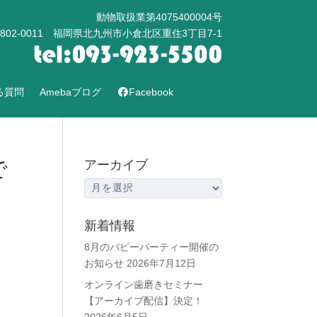
動物取扱業第4075400004号
802-0011 福岡県北九州市小倉北区重住3丁目7-1
る質問
Amebaブログ
Facebook
で
アーカイブ
ア
ー
カ
新着情報
イ
8月のパピーパーティー開催の
ブ
お知らせ
2026年7月12日
オンライン歯磨きセミナー
【アーカイブ配信】決定！