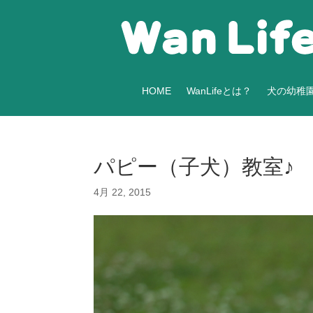
HOME
WanLifeとは？
犬の幼稚
パピー（子犬）教室♪ 
4月 22, 2015