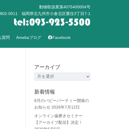
動物取扱業第4075400004号
802-0011 福岡県北九州市小倉北区重住3丁目7-1
る質問
Amebaブログ
Facebook
アーカイブ
ア
ー
カ
新着情報
イ
8月のパピーパーティー開催の
ブ
お知らせ
2026年7月12日
オンライン歯磨きセミナー
【アーカイブ配信】決定！