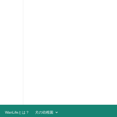
WanLifeとは？
犬の幼稚園