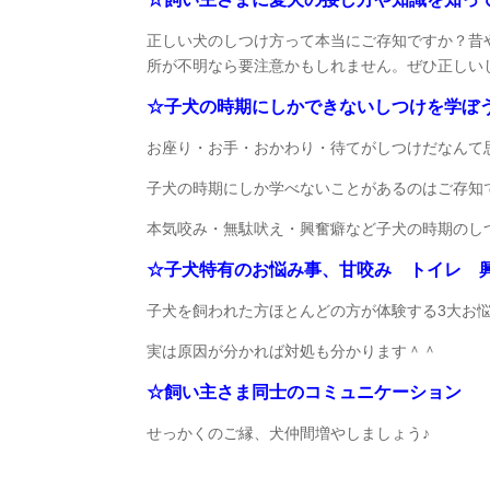
正しい犬のしつけ方って本当にご存知ですか？昔
所が不明なら要注意かもしれません。ぜひ正しい
☆子犬の時期にしかできないしつけを学ぼ
お座り・お手・おかわり・待てがしつけだなんて
子犬の時期にしか学べないことがあるのはご存知
本気咬み・無駄吠え・興奮癖など子犬の時期のし
☆子犬特有のお悩み事、甘咬み トイレ 
子犬を飼われた方ほとんどの方が体験する3大お
実は原因が分かれば対処も分かります＾＾
☆飼い主さま同士のコミュニケーション
せっかくのご縁、犬仲間増やしましょう♪