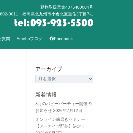
動物取扱業第4075400004号
802-0011 福岡県北九州市小倉北区重住3丁目7-1
る質問
Amebaブログ
Facebook
アーカイブ
ア
ー
カ
新着情報
イ
8月のパピーパーティー開催の
ブ
お知らせ
2026年7月12日
オンライン歯磨きセミナー
【アーカイブ配信】決定！