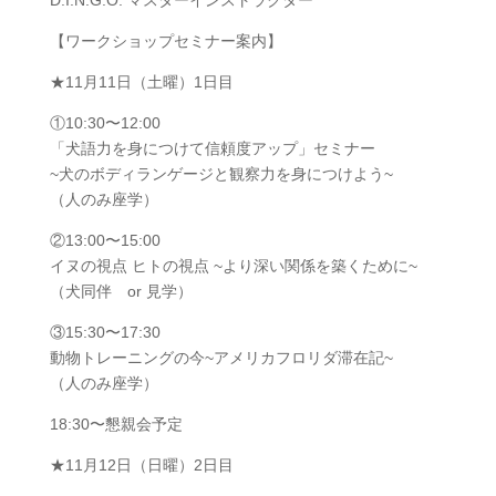
【ワークショップセミナー案内】
★11月11日（土曜）1日目
①10:30〜12:00
「犬語力を身につけて信頼度アップ」セミナー
~犬のボディランゲージと観察力を身につけよう~
（人のみ座学）
②13:00〜15:00
イヌの視点 ヒトの視点 ~より深い関係を築くために~
（犬同伴 or 見学）
③15:30〜17:30
動物トレーニングの今~アメリカフロリダ滞在記~
（人のみ座学）
18:30〜懇親会予定
★11月12日（日曜）2日目