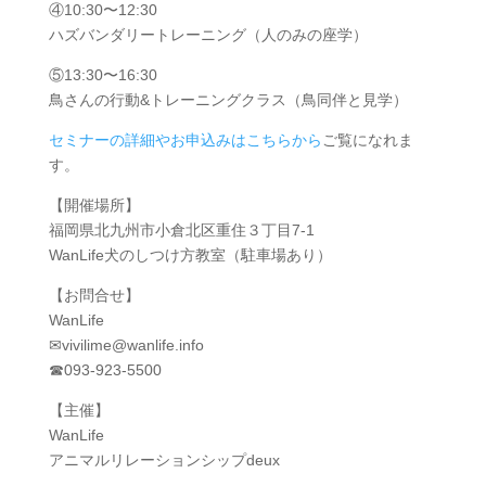
④10:30〜12:30
ハズバンダリートレーニング（人のみの座学）
⑤13:30〜16:30
鳥さんの行動&トレーニングクラス（鳥同伴と見学）
セミナーの詳細やお申込みはこちらから
ご覧になれま
す。
【開催場所】
福岡県北九州市小倉北区重住３丁目7-1
WanLife犬のしつけ方教室（駐車場あり）
【お問合せ】
WanLife
✉︎vivilime@wanlife.info
☎︎093-923-5500
【主催】
WanLife
アニマルリレーションシップdeux