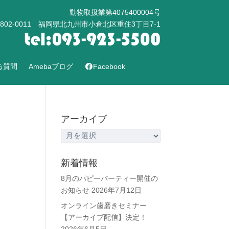
動物取扱業第4075400004号
802-0011 福岡県北九州市小倉北区重住3丁目7-1
る質問
Amebaブログ
Facebook
アーカイブ
ア
ー
カ
新着情報
イ
8月のパピーパーティー開催の
ブ
お知らせ
2026年7月12日
オンライン歯磨きセミナー
【アーカイブ配信】決定！