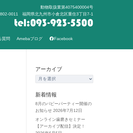
動物取扱業第4075400004号
802-0011 福岡県北九州市小倉北区重住3丁目7-1
る質問
Amebaブログ
Facebook
アーカイブ
ア
ー
カ
新着情報
イ
8月のパピーパーティー開催の
ブ
お知らせ
2026年7月12日
オンライン歯磨きセミナー
【アーカイブ配信】決定！