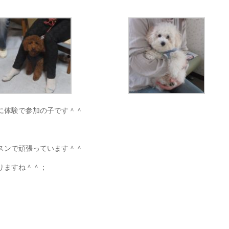
に体験で参加の子です＾＾
スンで頑張っています＾＾
りますね＾＾；