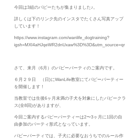
今回は3組のパピーたちが集まりました♪。
詳しくは下のリンク先のインスタでたくさん写真アップ
しています！
https://www.instagram.com/wanlife_dogtraining?
igsh=MXI4aHJqeWR2dnUxaw%3D%3D&utm_source=qr
さて、来月（6月）のパピーパーティのご案内です。
６月２９日 （日)にWanLife教室にてパピーパーティー
を開催します！
当教室では生後6ヶ月未満の子犬を対象にしたパピークラ
ス(全8回)がありますが、
今回ご案内するパピーパーティーは2〜3ヶ月に1回の自
由参加のパーティ形式となっています。
パピーパーティでは、子犬に必要なおうちでのルール作