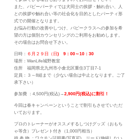
また、パピーパーティでは犬同士の挨拶・触れ合い、人
との挨拶や触れ合い等の社会化を目的としたパーティ形
式での開催となります。
お悩み行動の改善やしつけ、パピークラスへの参加を希
望の方は個別カウンセリングのご利用をお勧めします。
その場合はお問合せ下さい。
日時：
６月２９日（日
)
9：00～10：30
場所：WanLife城野教室
住所 福岡県北九州市小倉北区重住3丁目7‐1
定員：３～8組まで（少ない場合は中止となります。ご了
承下さい）
参加費 ：4,500円(税込)→
2,900円(税込)に割引！
今回は春キャンペーンということで割引もさせていただ
いております。
プロのトレーナーがオススメするしつけグッズ（おもち
ゃ等含）プレゼント付き（1,000円相当）
持 参 物 ：ワクチン証明書(写真可)、リード(伸縮しない