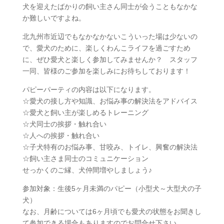
犬を迎えたばかりの飼い主さん同士が会うこともなかな
か難しいですよね。
北九州市近辺でもなかなかないこういった場は少ないの
で、愛犬のために、楽しくわんこライフを過ごすため
に、ぜひ愛犬と楽しく参加してみませんか？ スタッフ
一同、皆様のご参加を楽しみにお待ちしております！
パピーパーティの内容は以下になります。
☆愛犬の接し方や知識、お悩み事の解決法をアドバイス
☆愛犬と飼い主が楽しめるトレーニング
☆犬同士の挨拶・触れ合い
☆人への挨拶・触れ合い
☆子犬特有のお悩み事、甘咬み、トイレ、興奮の解決法
☆飼い主さま同士のコミュニケーション
せっかくのご縁、犬仲間増やしましょう♪
参加対象：生後5ヶ月未満のパピー（小型犬～大型犬の子
犬）
なお、月齢については6ヶ月頃でも愛犬の状態をお聞きし
て参加できる場合もありますのでお問合せ下さい。