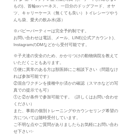
もの)、首輪orハーネス、一日分のドッグフード、オヤ
ツ、キャリーケース（無くても良い）トイレシーツやう
んち袋、愛犬の飲み水(器）
※パピーパーティーは完全予約制です。
お問い合わせは電話、メール、LINE(公式アカウント)、
InstagramのDMなどから受付可能です。
※子犬達の安全のため、かかりつけの動物病院を教えて
いただくこともあります。
①便に異常のある方は獣医師にご相談下さい（問題なけ
れば参加可能です）
②混合ワクチンを接種中か済かの確認（スマホなどの写
真での提示でも可）
①と②が条件で参加可能です。（詳しくはお問い合わせ
ください）
また、事前の個別トレーニングやカウンセリング希望の
方については随時受付しています。
ご不明な点やご質問がありましたらお気軽にお問い合わ
せ下さい✨