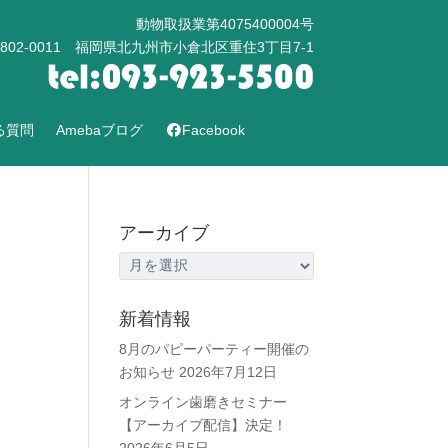
動物取扱業第4075400004号
802-0011 福岡県北九州市小倉北区重住3丁目7-1
る質問
Amebaブログ
Facebook
アーカイブ
ア
ー
カ
新着情報
イ
8月のパピーパーティー開催の
ブ
お知らせ
2026年7月12日
オンライン歯磨きセミナー
【アーカイブ配信】決定！