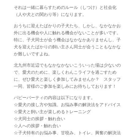
それは一緒に暮らすためのルール（しつけ）と社会化
（人や犬との関わり等）になります。
おうちに迎えたばかりの子犬たち、しかし、なかなかお
外に出る機会や人に触れる機会がないことが多いです。
特に、子犬同士が会う機会はなかなかありませんし、子
犬を迎えたばかりの飼い主さん同士が会うこともなかな
か難しいですよね。
北九州市近辺でもなかなかないこういった場は少ないの
で、愛犬のために、楽しくわんこライフを過ごすため
に、ぜひ愛犬と楽しく参加してみませんか？ スタッフ
一同、皆様のご参加を楽しみにお待ちしております！
パピーパーティの内容は以下になります。
☆愛犬の接し方や知識、お悩み事の解決法をアドバイス
☆愛犬と飼い主が楽しめるトレーニング
☆犬同士の挨拶・触れ合い
☆人への挨拶・触れ合い
☆子犬特有のお悩み事、甘咬み、トイレ、興奮の解決法