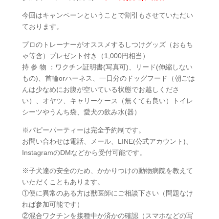
今回はキャンペーンということで割引もさせていただい
ております。
プロのトレーナーがオススメするしつけグッズ（おもち
ゃ等含）プレゼント付き（1,000円相当）
持 参 物 ：ワクチン証明書(写真可)、リード(伸縮しない
もの)、首輪orハーネス、一日分のドッグフード（朝ごは
んは少なめにお腹が空いている状態でお越しくださ
い）、オヤツ、キャリーケース（無くても良い）トイレ
シーツやうんち袋、愛犬の飲み水(器）
※パピーパーティーは完全予約制です。
お問い合わせは電話、メール、LINE(公式アカウント)、
InstagramのDMなどから受付可能です。
※子犬達の安全のため、かかりつけの動物病院を教えて
いただくこともあります。
①便に異常のある方は獣医師にご相談下さい（問題なけ
れば参加可能です）
②混合ワクチンを接種中か済かの確認（スマホなどの写