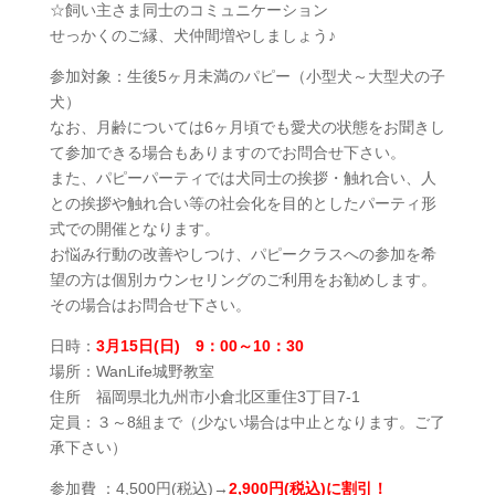
☆飼い主さま同士のコミュニケーション
せっかくのご縁、犬仲間増やしましょう♪
参加対象：生後5ヶ月未満のパピー（小型犬～大型犬の子
犬）
なお、月齢については6ヶ月頃でも愛犬の状態をお聞きし
て参加できる場合もありますのでお問合せ下さい。
また、パピーパーティでは犬同士の挨拶・触れ合い、人
との挨拶や触れ合い等の社会化を目的としたパーティ形
式での開催となります。
お悩み行動の改善やしつけ、パピークラスへの参加を希
望の方は個別カウンセリングのご利用をお勧めします。
その場合はお問合せ下さい。
日時：
3
月1
5
日(日) 9：0
0～10：30
場所：WanLife城野教室
住所 福岡県北九州市小倉北区重住3丁目7‐1
定員：３～8組まで（少ない場合は中止となります。ご了
承下さい）
参加費 ：4,500円(税込)→
2,900円(税込)に割引！