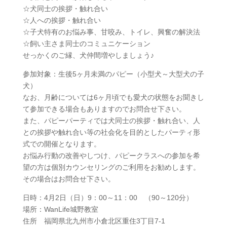
☆犬同士の挨拶・触れ合い
☆人への挨拶・触れ合い
☆子犬特有のお悩み事、甘咬み、トイレ、興奮の解決法
☆飼い主さま同士のコミュニケーション
せっかくのご縁、犬仲間増やしましょう♪
参加対象：生後5ヶ月未満のパピー（小型犬～大型犬の子
犬）
なお、月齢については6ヶ月頃でも愛犬の状態をお聞きし
て参加できる場合もありますのでお問合せ下さい。
また、パピーパーティでは犬同士の挨拶・触れ合い、人
との挨拶や触れ合い等の社会化を目的としたパーティ形
式での開催となります。
お悩み行動の改善やしつけ、パピークラスへの参加を希
望の方は個別カウンセリングのご利用をお勧めします。
その場合はお問合せ下さい。
日時：4月2日（日）9：00～11：00 （90～120分）
場所：WanLife城野教室
住所 福岡県北九州市小倉北区重住3丁目7‐1