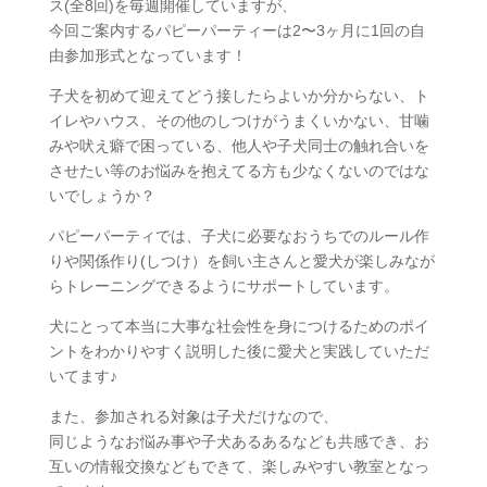
ス(全8回)を毎週開催していますが、
今回ご案内するパピーパーティーは2〜3ヶ月に1回の自
由参加形式となっています！
子犬を初めて迎えてどう接したらよいか分からない、ト
イレやハウス、その他のしつけがうまくいかない、甘噛
みや吠え癖で困っている、他人や子犬同士の触れ合いを
させたい等のお悩みを抱えてる方も少なくないのではな
いでしょうか？
パピーパーティでは、子犬に必要なおうちでのルール作
りや関係作り(しつけ）を飼い主さんと愛犬が楽しみなが
らトレーニングできるようにサポートしています。
犬にとって本当に大事な社会性を身につけるためのポイ
ントをわかりやすく説明した後に愛犬と実践していただ
いてます♪
また、参加される対象は子犬だけなので、
同じようなお悩み事や子犬あるあるなども共感でき、お
互いの情報交換などもできて、楽しみやすい教室となっ