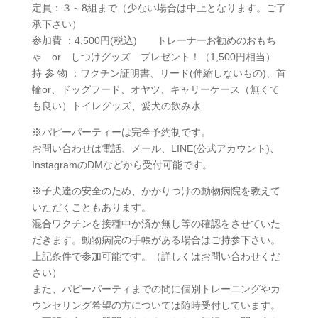
定員：３～8組まで（少ない場合は中止となります。ご了
承下さい）
参加費 ：4,500円(税込) トレーナーお勧めのおもち
ゃ or しつけグッズ プレゼント！（1,500円相当）
持 参 物 ：ワクチン証明書、リード(伸縮しないもの)、首
輪or、ドッグフード、オヤツ、キャリーケース（無くて
も良い）トイレグッズ、愛犬の飲み水
※パピーパーティーは完全予約制です。
お問い合わせは電話、メール、LINE(公式アカウント)、
InstagramのDMなどから受付可能です。
※子犬達の安全のため、かかりつけの動物病院を教えて
いただくこともあります。
混合ワクチンを接種中か済か無し等の確認をさせていた
だきます。動物病院の手帳がある場合はご持参下さい。
上記条件で参加可能です。（詳しくはお問い合わせくだ
さい）
また、パピーパーティまでの間に個別トレーニングやカ
ウンセリング希望の方については随時受付しています。