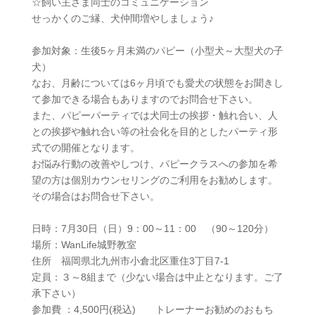
☆飼い主さま同士のコミュニケーション
せっかくのご縁、犬仲間増やしましょう♪
参加対象：生後5ヶ月未満のパピー（小型犬～大型犬の子
犬）
なお、月齢については6ヶ月頃でも愛犬の状態をお聞きし
て参加できる場合もありますのでお問合せ下さい。
また、パピーパーティでは犬同士の挨拶・触れ合い、人
との挨拶や触れ合い等の社会化を目的としたパーティ形
式での開催となります。
お悩み行動の改善やしつけ、パピークラスへの参加を希
望の方は個別カウンセリングのご利用をお勧めします。
その場合はお問合せ下さい。
日時：7月30日（日）9：00～11：00 （90～120分）
場所：WanLife城野教室
住所 福岡県北九州市小倉北区重住3丁目7‐1
定員：３～8組まで（少ない場合は中止となります。ご了
承下さい）
参加費 ：4,500円(税込) トレーナーお勧めのおもち