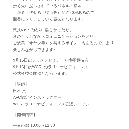
歩く先に提示されているパネルの指示
（座る・伏せる・待つ等）が約20程あるので
順番にクリアしていく競技となります。
競技の中で愛犬に話しかけたり、
褒めたりしながらコミュニケーションをとり、
ご褒美（オヤツ等）を与えるポイントもあるので、より
楽しみながらできます♪
9月15日はレッスンセミナーと模擬競技会、
9月16日はWCRLのラリーオビディエンス
公式競技会開催となっいます。
【講師】
田村 文
AFC認定インストラクター
WCRLラリーオビディエンス公認ジャッジ
【開催内容】
午前の部 10:00〜12:30