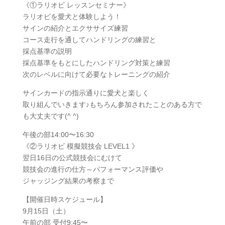
《①ラリオビ レッスンセミナー》
ラリオビを愛犬と体験しよう！
サインの紹介とエクササイズ練習
コース走行を通してハンドリングの練習と
採点基準の説明
採点基準をもとにしたハンドリング対策と練習
次のレベルに向けて必要なトレーニングの紹介
サインカードの指示通りに愛犬と楽しく
取り組んでいきます♪もちろん参加されたことのある方で
も大丈夫です(^ ^)
午後の部14:00〜16:30
《②ラリオビ 模擬競技会 LEVEL1 》
翌日16日の公式競技会にむけて
競技会の進行の仕方～パフォーマンス評価や
ジャッジング結果の考察まで
【開催日時スケジュール】
9月15日（土）
午前の部 受付9:45〜