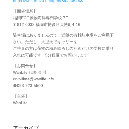
https://ws.formzu.net/fgen/S94235443/
【開催場所】
福岡ECO動物海洋専門学校 7F
〒812-0033 福岡市博多区大博町4-16
駐車場はありませんので、近隣の有料駐車場をご利用下
さい。ただし、大型犬でキャリーを
ご持参の方は荷物の積み降ろしのためだけの学校に乗り
入れは可能です（5分程度でお願いします）
【お問合せ】
WanLife 代表 金川
✉︎vivilime@wanlife.info
☎︎093-923-5500
【主催】
WanLife
アーカイブ