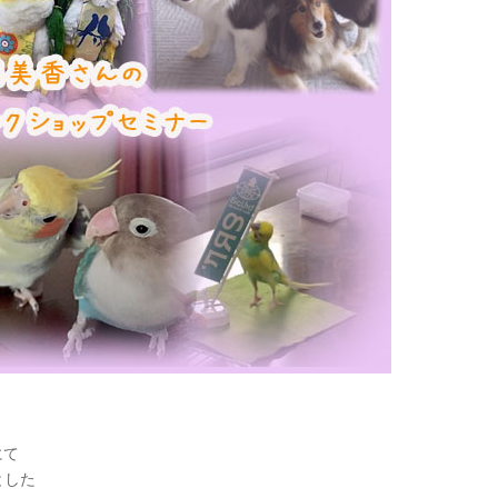
に
て
とし
た