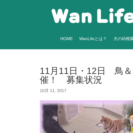
HOME
WanLifeとは？
犬の幼稚
11月11日・12日 
催！ 募集状況
10月 11, 2017