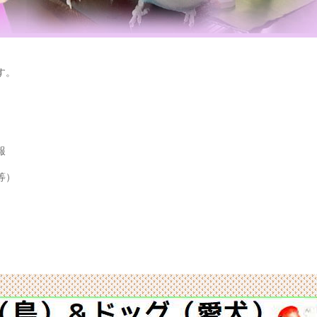
す。
報
等）