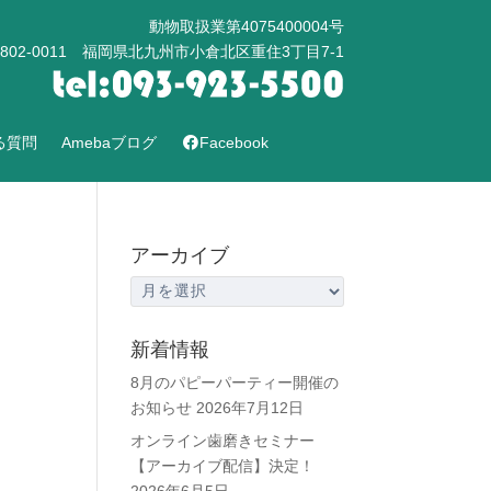
動物取扱業第4075400004号
802-0011 福岡県北九州市小倉北区重住3丁目7-1
る質問
Amebaブログ
Facebook
アーカイブ
ア
ー
カ
新着情報
イ
8月のパピーパーティー開催の
ブ
お知らせ
2026年7月12日
オンライン歯磨きセミナー
【アーカイブ配信】決定！