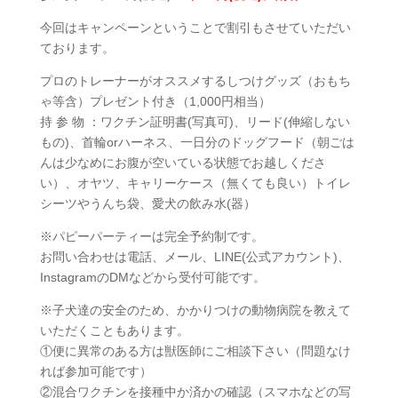
今回はキャンペーンということで割引もさせていただい
ております。
プロのトレーナーがオススメするしつけグッズ（おもち
ゃ等含）プレゼント付き（1,000円相当）
持 参 物 ：ワクチン証明書(写真可)、リード(伸縮しない
もの)、首輪orハーネス、一日分のドッグフード（朝ごは
んは少なめにお腹が空いている状態でお越しくださ
い）、オヤツ、キャリーケース（無くても良い）トイレ
シーツやうんち袋、愛犬の飲み水(器）
※パピーパーティーは完全予約制です。
お問い合わせは電話、メール、LINE(公式アカウント)、
InstagramのDMなどから受付可能です。
※子犬達の安全のため、かかりつけの動物病院を教えて
いただくこともあります。
①便に異常のある方は獣医師にご相談下さい（問題なけ
れば参加可能です）
②混合ワクチンを接種中か済かの確認（スマホなどの写