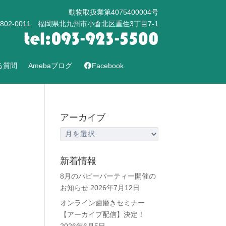
動物取扱業第4075400004号
802-0011 福岡県北九州市小倉北区重住3丁目7-1
る質問
Amebaブログ
Facebook
アーカイブ
ア
ー
カ
新着情報
イ
8月のパピーパーティー開催の
ブ
お知らせ
2026年7月12日
オンライン歯磨きセミナー
【アーカイブ配信】決定！