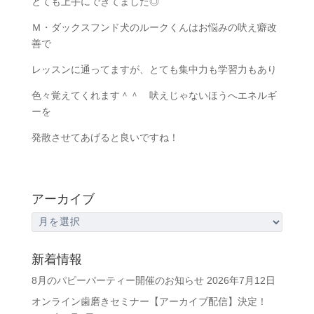
とても上手にできてました◎
Ｍ・ダックスフンド犬のルークくんはお悩みの吠え癖改
善で
レッスンに通ってますが、とても集中力も学習力もあり
色々覚えてくれます＾＾ 吠えじゃないほうへエネルギ
ーを
発散させてあげると良いですね！
アーカイブ
ア
ー
カ
新着情報
イ
8月のパピーパーティー開催のお知らせ
2026年7月12日
ブ
オンライン歯磨きセミナー【アーカイブ配信】決定！