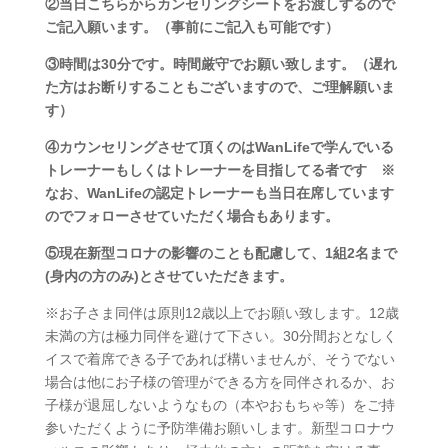
②当日こちらからカンセリングシートをお渡しするので
ご記入願います。（事前にご記入も可能です）
③時間は30分です。時間厳守でお願い致します。（遅れ
た方はお断りすることもございますので、ご理解願いま
す）
④カウンセリングさせて頂くのはWanLifeで学んでいる
トレーナーもしくはトレーナーを目指してる者です ※
なお、WanLifeの認定トレーナーも当日在席しています
のでフォローさせていただく場合もあります。
⑤現在新型コロナの影響のことも配慮して、1組2名まで
(身内の方のみ)とさせていただきます。
※お子さま同伴は原則12歳以上でお願い致します。12歳
未満の方は極力同伴を避けて下さい。30分間おとなしく
イスで着席できる子であれば構いませんが、そうでない
場合は他にお子様の管理ができる方を同伴されるか、お
子様が退屈しないようなもの（本やおもちゃ等）をご持
参いただくように予防準備お願いします。新型コロナウ