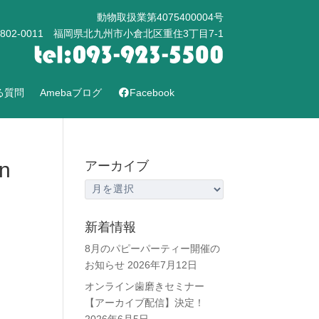
動物取扱業第4075400004号
802-0011 福岡県北九州市小倉北区重住3丁目7-1
る質問
Amebaブログ
Facebook
n
アーカイブ
ア
ー
カ
新着情報
イ
8月のパピーパーティー開催の
ブ
お知らせ
2026年7月12日
オンライン歯磨きセミナー
【アーカイブ配信】決定！