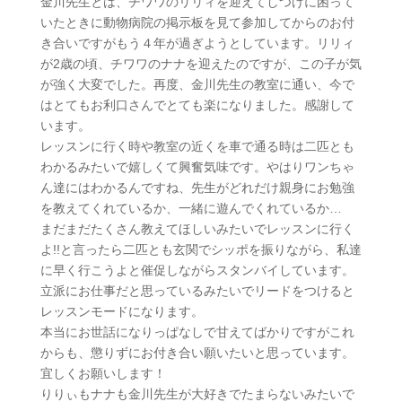
金川先生とは、チワワのリリィを迎えてしつけに困って
いたときに動物病院の掲示板を見て参加してからのお付
き合いですがもう４年が過ぎようとしています。リリィ
が2歳の頃、チワワのナナを迎えたのですが、この子が気
が強く大変でした。再度、金川先生の教室に通い、今で
はとてもお利口さんでとても楽になりました。感謝して
います。
レッスンに行く時や教室の近くを車で通る時は二匹とも
わかるみたいで嬉しくて興奮気味です。やはりワンちゃ
ん達にはわかるんですね、先生がどれだけ親身にお勉強
を教えてくれているか、一緒に遊んでくれているか…
まだまだたくさん教えてほしいみたいでレッスンに行く
よ!!と言ったら二匹とも玄関でシッポを振りながら、私達
に早く行こうよと催促しながらスタンバイしています。
立派にお仕事だと思っているみたいでリードをつけると
レッスンモードになります。
本当にお世話になりっぱなしで甘えてばかりですがこれ
からも、懲りずにお付き合い願いたいと思っています。
宜しくお願いします！
りりぃもナナも金川先生が大好きでたまらないみたいで