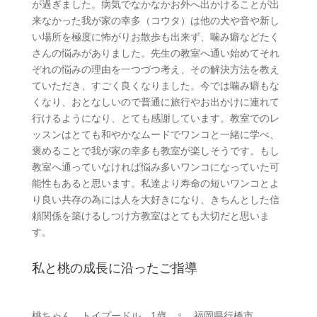
が過ぎました。病気でなかなかお外へ出かけることが出
来なかった我が家の幸多（コウタ）は他の犬や音や新し
い場所を極度に怖がりお散歩も出来ず、噛み癖などたく
さんの悩みがありました。先生の教室へ通い始めてそれ
ぞれの悩みの理由を一つづつ考え、その解決方法を教え
ていただき、すごく良くなりました。今では噛み癖もな
くなり、おとなしいので普通に旅行やお出かけに連れて
行けるようになり、とても感謝しています。教室でのレ
ッスンはとても和やかなムードでワンコと一緒に学べ、
褒めることで我が家の幸多も教室が楽しそうです。もし
教室へ通っていなければ悩み多いワンコになっていた可
能性もあると思います。私達より寿命の短いワンコとよ
り良い共存の為には人を大好きになり、きちんとした信
頼関係を築けるしつけ方教室はとても大切だと思いま
す。
私と桃の成長に沿ったご指導
桃ちゃん トイプードル 1歳 ♀ 福岡県行橋市