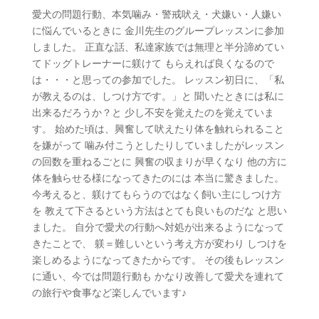
愛犬の問題行動、本気噛み・警戒吠え・犬嫌い・人嫌い
に悩んでいるときに 金川先生のグループレッスンに参加
しました。 正直な話、私達家族では無理と半分諦めてい
てドッグトレーナーに躾けて もらえれば良くなるので
は・・・と思っての参加でした。 レッスン初日に、「私
が教えるのは、しつけ方です。」と 聞いたときには私に
出来るだろうか？と 少し不安を覚えたのを覚えていま
す。 始めた頃は、興奮して吠えたり体を触れられること
を嫌がって 噛み付こうとしたりしていましたがレッスン
の回数を重ねるごとに 興奮の収まりが早くなり 他の方に
体を触らせる様になってきたのには 本当に驚きました。
今考えると、躾けてもらうのではなく飼い主にしつけ方
を 教えて下さるという方法はとても良いものだな と思い
ました。 自分で愛犬の行動へ対処が出来るようになって
きたことで、 躾＝難しいという考え方が変わり しつけを
楽しめるようになってきたからです。 その後もレッスン
に通い、今では問題行動も かなり改善して愛犬を連れて
の旅行や食事など楽しんでいます♪