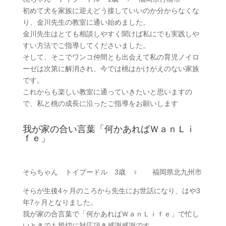
初めて犬を家族に迎えどう接していいのか分からなくな
り、金川先生の教室に通い始めました。
金川先生はとても相談しやすく聞けば私にでも実践しや
すい方法でご指導してくださいました。
そして、そこでワンコ仲間とも出会えて私の育児ノイロ
ーゼは次第に解消され、今では桃はかけがえのない家族
です。
これからも楽しい教室に通っていきたいと思いますの
で、私と桃の成長に沿ったご指導をお願いします
我が家の合い言葉「何かあればＷａｎＬｉ
ｆｅ」
そらちゃん トイプードル 3歳 ♀ 福岡県北九州市
そらが生後4ヶ月のころから先生にお世話になり、はや3
年7ヶ月となりました。
我が家の合言葉で「何かあればＷａｎＬｉｆｅ」で忙し
いときでも親切に対応頂き感謝感謝です。