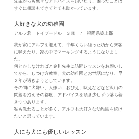
先生からも色々なアドバイスを頂いたり、困ったことは
すぐに相談もできてとても助かっています。
大好きな犬の幼稚園
アルフ君 トイプードル ３歳 ♂ 福岡県築上郡
我が家にアルフを迎えて、半年くらい経った頃から来客
に吠えたり、家の中でマーキングするようになりまし
た。
何とかしなければと金川先生に訪問レッスンをお願いし
てから、しつけ方教室、犬の幼稚園とお世話になり、早
２年が過ぎようとしています。
その間に犬嫌い、人嫌い、おびえ、吠えなどなど沢山の
問題を抱えその都度、アドバイスを頂き少しずつ落ち着
きつつあります。
私も教わることが多く、アルフも大好きな幼稚園を続け
たいと思っています。
人にも犬にも優しいレッスン