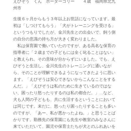
えびぞう くん ボーダーコリー ４歳 福岡県北九
州市
生後６ヶ月からもう３年以上お世話になっています。最
初は「しつけてもらう」「犬がトレーニングを受ける」
というつもりでしたが、金川先生との出会いで、飼う側
の自分の意識の持ち方が大きく変わりました。
私は保育園で働いていたのですが、ある高名な保育の
指導者に「２歳までの子どもには全く叱ることはない」
と教えられ、その意味が分からずにいました。でも、え
びぞうと生活し、金川先生のトレーニングに通いなが
ら、そのことが理解できるようになってきたように思い
ます。「えびぞうは安心できないからこんなことをする
んだ。」「えびぞうは私のために生きているのではな
い、困ったり怒ったりするのは私の都合だ。」…など、
犬も人間の子どもも、共に生活するということにおいて
は同じです。未だに、怒ったり困ったりすることも多い
のですが、「あー、私が悪かったよね。」と思うことば
かりです。勤務先の保育園にも先生や教室のみなさんに
来ていただいて、園児や保育士たちが犬とのふれあいを